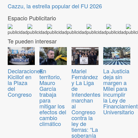
Cazzu, la estrella popular del FU 2026
Espacio Publicitario
Te pueden interesar
Declaraciones:
En
Mariel
La Justicia
Kicillof en
territorio,
Fernández
deja sin
la Plaza
Mauro
y La Liga
margen a
del
García
de
Milei para
Congreso
trabaja
Intendentes
incumplir
para
marchan
la Ley de
mitigar los
al
Financiamien
efectos del
Congreso
Universitario
cambio
contra la
climático
ley de
tierras: “La
soberanía