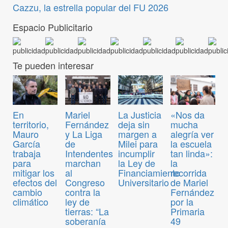
Cazzu, la estrella popular del FU 2026
Espacio Publicitario
Te pueden interesar
En
Mariel
La Justicia
«Nos da
territorio,
Fernández
deja sin
mucha
Mauro
y La Liga
margen a
alegría ver
García
de
Milei para
la escuela
trabaja
Intendentes
incumplir
tan linda»:
para
marchan
la Ley de
la
mitigar los
al
Financiamiento
recorrida
efectos del
Congreso
Universitario
de Mariel
cambio
contra la
Fernández
climático
ley de
por la
tierras: “La
Primaria
soberanía
49