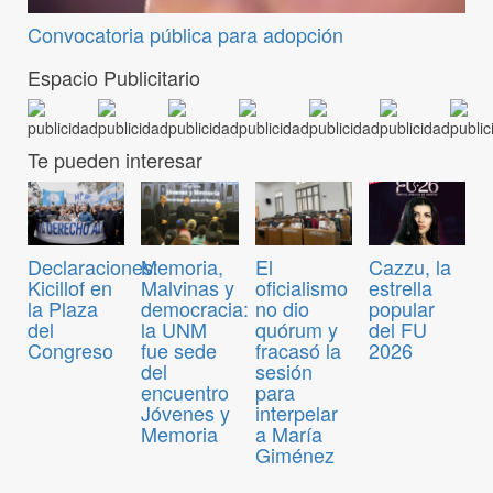
Convocatoria pública para adopción
Espacio Publicitario
Te pueden interesar
Declaraciones:
Memoria,
El
Cazzu, la
Kicillof en
Malvinas y
oficialismo
estrella
la Plaza
democracia:
no dio
popular
del
la UNM
quórum y
del FU
Congreso
fue sede
fracasó la
2026
del
sesión
encuentro
para
Jóvenes y
interpelar
Memoria
a María
Giménez