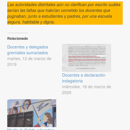
Las autoridades distritales aún no clarifican por escrito cuáles
serían las faltas que habrían cometido los docentes que
pugnaban, junto a estudiantes y padres, por una escuela
segura, habitable y dign
a.
Relacionado
Docentes y delegados
gremiales sumariados
martes, 12 de marzo de
2019
Docentes a declaración
indagatoria
miércoles, 18 de marzo de
2020