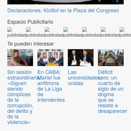
Declaraciones: Kicillof en la Plaza del Congreso
Espacio Publicitario
Te pueden interesar
Sin sesión
En CABA:
Las
Déficit
extraordinaria:
Mariel fue
universidades,
cero: un
«Siguen
anfitriona
unidas
cuarto de
siendo
de La Liga
siglo de un
cómplices
de
dogma
de la
Intendentes
que se
corrupción,
resiste a
del delito y
desaparecer
de la
violencia»