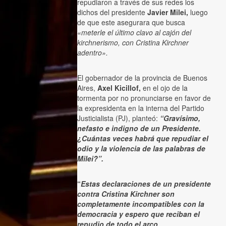
repudiaron a través de sus redes los
dichos del presidente
Javier Milei,
luego
de que este asegurara que busca
«meterle el último clavo al cajón del
kirchnerismo, con Cristina Kirchner
adentro».
El gobernador de la provincia de Buenos
Aires,
Axel Kicillof,
en el ojo de la
tormenta por no pronunciarse en favor de
la expresidenta en la interna del Partido
Justicialista (PJ), planteó:
“Gravísimo,
nefasto e indigno de un Presidente.
¿Cuántas veces habrá que repudiar el
odio y la violencia de las palabras de
Milei?”.
“
Estas declaraciones de un presidente
contra Cristina Kirchner son
completamente incompatibles con la
democracia y espero que reciban el
repudio de todo el arco