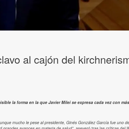
clavo al cajón del kirchneris
isible la forma en la que Javier Milei se expresa cada vez con más
unque mucho le pese al presidente, Ginés González García fue uno de 
ad grandes avances en materia de salud”
, aseveró tras las críticas del 