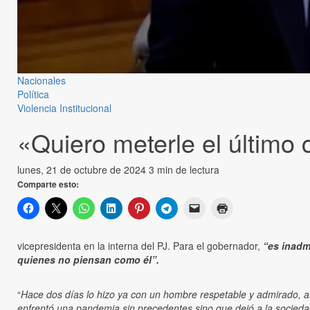
Nacionales
Política
Violencia Institucional
«Quiero meterle el último 
lunes, 21 de octubre de 2024
3 min de lectura
Comparte esto:
vicepresidenta en la interna del PJ. Para el gobernador,
“es inadm
quienes no piensan como él”.
“
Hace dos días lo hizo ya con un hombre respetable y admirado, a
enfrentó una pandemia sin precedentes sino que dejó a la socied