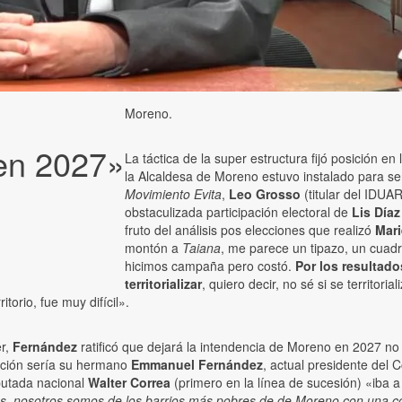
Moreno.
en 2027»
La táctica de la super estructura fijó posición e
la Alcaldesa de Moreno estuvo instalado para se
Movimiento Evita
,
Leo Grosso
(titular del IDUA
obstaculizada participación electoral de
Lis Díaz
fruto del análisis pos elecciones que realizó
Mari
montón a
Taiana
, me parece un tipazo, un cua
hicimos campaña pero costó.
Por los resultad
territorializar
, quiero decir, no sé si se territo
torio, fue muy difícil».
er,
Fernández
ratificó que dejará la intendencia de Moreno en 2027 no
cción sería su hermano
Emmanuel Fernández
, actual presidente del
putada nacional
Walter Correa
(primero en la línea de sucesión) «iba 
s, nosotros somos de los barrios más pobres de de Moreno con una co