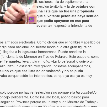
elecciones, «la de septiembre una
elección territorial y
la de octubre con
una lista que no fue una propuesta
que el votante peronista haya sentido
que podía apoyarse en eso para
adelante
«, expresó la Intendenta de
n los armados electorales. Como olvidar que el nombre y apellido de
r diputada nacional, del mismo modo que otra gran figura del
R), llegaba a la legislatura bonaerense. Puede añadirse la
(funcionaria de Moreno) en Tres de Febrero. Este paquete, como
el Fernández
lleva título y moño: «En lo personal lo quiero un
drazo, hizo un esfuerzo muy grande, nosotros acompañamos,
os uno ve que esa lista no entusiasmó y no se pudo
rializaba porque estén los intendentes, porque ya eso ya es muy
 solo porque no hay re reelección sino porque ella
ha construido
 Concejo Deliberante. Como insumo local, abono básico para
a seguir en Provincia porque es un muy buen Ministro de Trabajo»
nstrucción de hace más de 20 años, y si yo era diputada el que