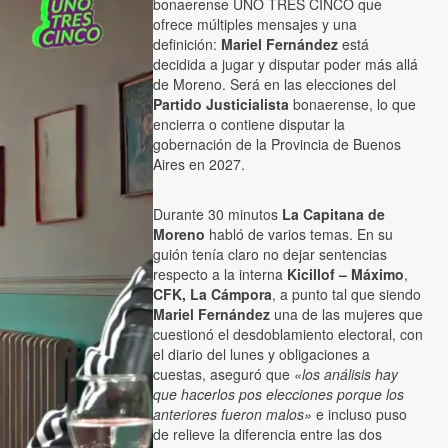
bonaerense UNO TRES CINCO que
ofrece múltiples mensajes y una
definición:
Mariel Fernández
está
decidida a jugar y disputar poder más allá
de Moreno. Será en las elecciones del
Partido Justicialista
bonaerense, lo que
encierra o contiene disputar la
gobernación de la Provincia de Buenos
Aires en 2027.
Durante 30 minutos
La Capitana de
Moreno
habló de varios temas. En su
guión tenía claro no dejar sentencias
respecto a la interna
Kicillof – Máximo
,
CFK, La Cámpora
, a punto tal que siendo
Mariel Fernández
una de las mujeres que
cuestionó el desdoblamiento electoral, con
el diario del lunes y obligaciones a
cuestas, aseguró que
«los análisis hay
que hacerlos pos elecciones porque los
anteriores fueron malos»
e incluso puso
de relieve la diferencia entre las dos