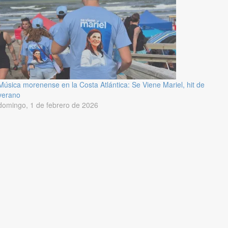
Música morenense en la Costa Atlántica: Se Viene Mariel, hit de
verano
domingo, 1 de febrero de 2026