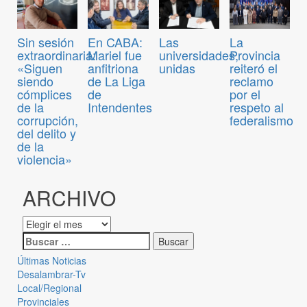
Sin sesión
En CABA:
Las
La
extraordinaria:
Mariel fue
universidades,
Provincia
«Siguen
anfitriona
unidas
reiteró el
siendo
de La Liga
reclamo
cómplices
de
por el
de la
Intendentes
respeto al
corrupción,
federalismo
del delito y
de la
violencia»
ARCHIVO
Últimas Noticias
Desalambrar-Tv
Local/Regional
Provinciales