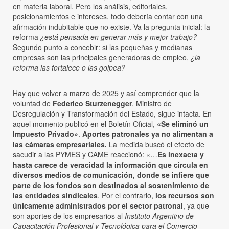
en materia laboral. Pero los análisis, editoriales,
posicionamientos e intereses, todo debería contar con una
afirmación indubitable que no existe. Va la pregunta inicial: la
reforma
¿está pensada en generar más y mejor trabajo?
Segundo punto a concebir: si las pequeñas y medianas
empresas son las principales generadoras de empleo,
¿la
reforma las fortalece o las golpea?
Hay que volver a marzo de 2025 y así comprender que la
voluntad de
Federico
Sturzenegger
, Ministro de
Desregulación y Transformación del Estado, sigue intacta. En
aquel momento publicó en el Boletín Oficial,
«Se eliminó un
Impuesto Privado»
.
Aportes patronales ya no alimentan a
las cámaras empresariales.
La medida buscó el efecto de
sacudir a las PYMES y CAME reaccionó: «…
Es inexacta y
hasta carece de veracidad la información que circula en
diversos medios de comunicación, donde se infiere que
parte de los fondos son destinados al sostenimiento de
las entidades sindicales
. Por el contrario,
los recursos son
únicamente administrados por el sector patronal
, ya que
son aportes de los empresarios al
Instituto Argentino de
Capacitación Profesional y Tecnológica para el Comercio