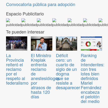
Convocatoria pública para adopción
Espacio Publicitario
Te pueden interesar
El Ministro
Déficit
Ranking
La
Kreplak
cero: un
de
Provincia
enfrenta
cuarto de
intendentes:
reiteró el
reclamo
siglo de un
con tres
reclamo
de
dogma
lotes bien
por el
anestesiólogos
que se
definidos
respeto al
por
resiste a
Mariel
federalismo
atrasos de
desaparecer
Fernández
hasta 120
encabeza
días
el pelotón
del medio