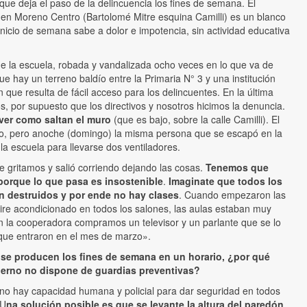
ue deja el paso de la delincuencia los fines de semana. El
 en Moreno Centro (Bartolomé Mitre esquina Camilli) es un blanco
inicio de semana sabe a dolor e impotencia, sin actividad educativa
e la escuela, robada y vandalizada ocho veces en lo que va de
e hay un terreno baldío entre la Primaria N° 3 y una institución
que resulta de fácil acceso para los delincuentes. En la última
, por supuesto que los directivos y nosotros hicimos la denuncia.
ver como saltan el muro
(que es bajo, sobre la calle Camilli). El
obo, pero anoche (domingo) la misma persona que se escapó en la
 la escuela para llevarse dos ventiladores.
e gritamos y salió corriendo dejando las cosas.
Tenemos que
 porque lo que pasa es insostenible
.
Imaginate que todos los
n destruidos y por ende no hay clases
. Cuando empezaron las
aire acondicionado en todos los salones, las aulas estaban muy
n la cooperadora compramos un televisor y un parlante que se lo
 que entraron en el mes de marzo».
 se producen los fines de semana en un horario, ¿por qué
ierno no dispone de guardias preventivas?
 no hay capacidad humana y policial para dar seguridad en todos
 U
na solución posible es que se levante la altura del paredón