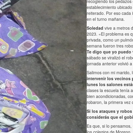
recogiendo los pedazos q
establecimiento ubicado
reiterado. Por eso cada 
en el turno mañana.
Soledad
vive a metros d
2023. «El problema es qu
privada, como un pulmón 
semana fueron tres robos
Te digo que yo puedo 
sábado se viralizó el r
jornada anterior volvió a
Salimos con mi marido, l
intervenir los vecinos
lunes los salones está
clases la escuela tenía 
bien acondicionadas, co
robaron, la primera vez
Si los ataques y robos
considerás que el gob
Es que, si lo pensamos,
los colegios de Moreno.