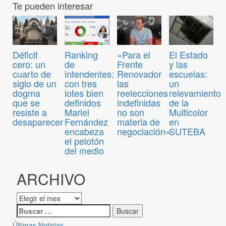
Te pueden interesar
Déficit
Ranking
«Para el
El Estado
cero: un
de
Frente
y las
cuarto de
intendentes:
Renovador
escuelas:
siglo de un
con tres
las
un
dogma
lotes bien
reelecciones
relevamiento
que se
definidos
indefinidas
de la
resiste a
Mariel
no son
Multicolor
desaparecer
Fernández
materia de
en
encabeza
negociación»
SUTEBA
el pelotón
del medio
ARCHIVO
Últimas Noticias