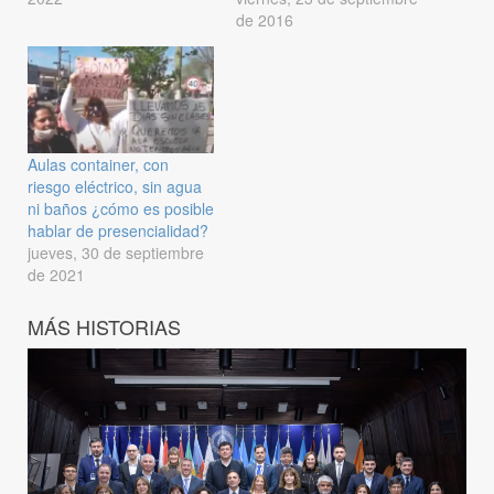
de 2016
Aulas container, con
riesgo eléctrico, sin agua
ni baños ¿cómo es posible
hablar de presencialidad?
jueves, 30 de septiembre
de 2021
MÁS HISTORIAS