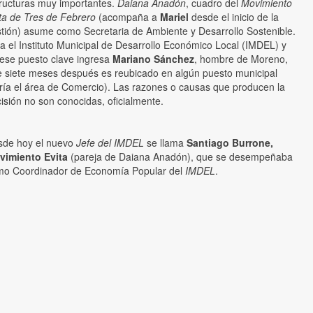
ructuras muy importantes.
Daiana Anadón
, cuadro del
Movimiento
ta de Tres de Febrero
(acompaña a
Mariel
desde el inicio de la
tión) asume como Secretaria de Ambiente y Desarrollo Sostenible.
a el Instituto Municipal de Desarrollo Económico Local (IMDEL) y
ese puesto clave ingresa
Mariano Sánchez
, hombre de Moreno,
 siete meses después es reubicado en algún puesto municipal
ría el área de Comercio). Las razones o causas que producen la
isión no son conocidas, oficialmente.
sde hoy el nuevo
Jefe del IMDEL
se llama
Santiago Burrone,
vimiento Evita
(pareja de Daiana Anadón), que se desempeñaba
mo Coordinador de Economía Popular del
IMDEL
.