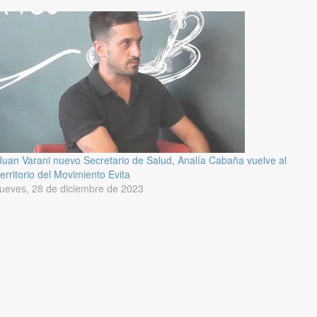
Juan Varani nuevo Secretario de Salud, Analía Cabaña vuelve al
territorio del Movimiento Evita
jueves, 28 de diciembre de 2023