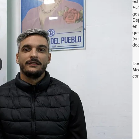
est
Evi
ges
Dej
en 
que
(se
dec
De
Mo
co