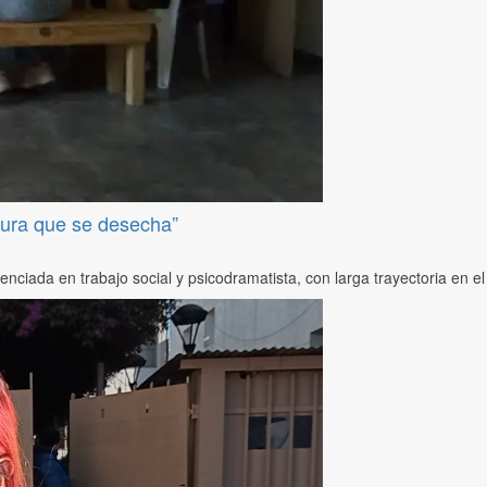
sura que se desecha”
en trabajo social y psicodramatista, con larga trayectoria en el ter