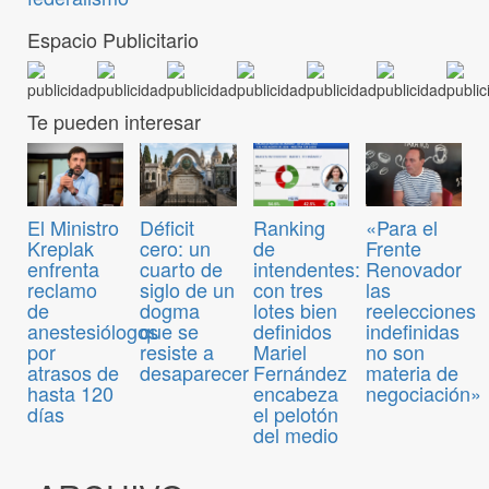
Espacio Publicitario
Te pueden interesar
El Ministro
Déficit
Ranking
«Para el
Kreplak
cero: un
de
Frente
enfrenta
cuarto de
intendentes:
Renovador
reclamo
siglo de un
con tres
las
de
dogma
lotes bien
reelecciones
anestesiólogos
que se
definidos
indefinidas
por
resiste a
Mariel
no son
atrasos de
desaparecer
Fernández
materia de
hasta 120
encabeza
negociación»
días
el pelotón
del medio