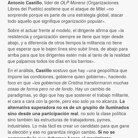
Antonio Castillo
, líder de
OLP Moreno
(Organizaciones
Libres del Pueblo) sostiene que el ataque de Milei «no
sorprende porque es parte de una estrategia global, atacar
todo aquello que signifique organización popular».
Sobre el actuar frente al modelo, el dirigente afirma que «la
resistencia y organización siempre se tiene que tejer desde
abajo, y a diferencia de otros tiempos la militancia no tiene
que esperar que le bajen línea sino subir línea, de abajo para
arriba para que los dirigentes estén más al tanto de la realidad
que palpamos todos los días en los barrios».
En el análisis,
Castillo
sostuvo que hay «una geopolítica que
impone las condiciones, gobierne quien gobierne», haciendo
foco en que «l
os gobiernos de Cristina transformaron muchas
cosas de forma pero no de fondo
. Hay un cambio de
paradigmas, yo digo que hay que sostener el trabajo militante,
el cara a cara con la gente, pero eso solo ya no alcanza.
La
alternativa superadora no es de un grupito de iluminados
sino desde una participación real
, no solo la clase política
sino también las estructuras de trabajadores, pymes,
industriales. Lo más fácil es crear un candidato para que gane
la elección y eso no garantiza ningún cambio.
Si no se
comprende lo que debemos hacer, el movimiento