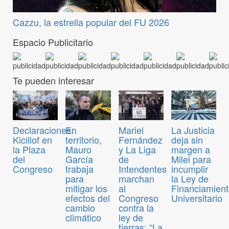
Cazzu, la estrella popular del FU 2026
Espacio Publicitario
Te pueden interesar
Declaraciones:
En
Mariel
La Justicia
Kicillof en
territorio,
Fernández
deja sin
la Plaza
Mauro
y La Liga
margen a
del
García
de
Milei para
Congreso
trabaja
Intendentes
incumplir
para
marchan
la Ley de
mitigar los
al
Financiamien
efectos del
Congreso
Universitario
cambio
contra la
climático
ley de
tierras: “La