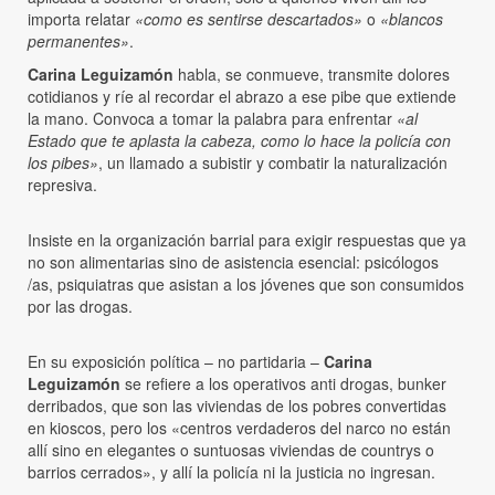
importa relatar
«como es sentirse descartados»
o
«blancos
permanentes»
.
Carina Leguizamón
habla, se conmueve, transmite dolores
cotidianos y ríe al recordar el abrazo a ese pibe que extiende
la mano. Convoca a tomar la palabra para enfrentar
«al
Estado que te aplasta la cabeza, como lo hace la policía con
los pibes»
, un llamado a subistir y combatir la naturalización
represiva.
Insiste en la organización barrial para exigir respuestas que ya
no son alimentarias sino de asistencia esencial: psicólogos
/as, psiquiatras que asistan a los jóvenes que son consumidos
por las drogas.
En su exposición política – no partidaria –
Carina
Leguizamón
se refiere a los operativos anti drogas, bunker
derribados, que son las viviendas de los pobres convertidas
en kioscos, pero los «centros verdaderos del narco no están
allí sino en elegantes o suntuosas viviendas de countrys o
barrios cerrados», y allí la policía ni la justicia no ingresan.