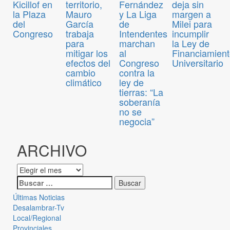
Kicillof en
territorio,
Fernández
deja sin
la Plaza
Mauro
y La Liga
margen a
del
García
de
Milei para
Congreso
trabaja
Intendentes
incumplir
para
marchan
la Ley de
mitigar los
al
Financiamien
efectos del
Congreso
Universitario
cambio
contra la
climático
ley de
tierras: “La
soberanía
no se
negocia”
ARCHIVO
Últimas Noticias
Desalambrar-Tv
Local/Regional
Provinciales