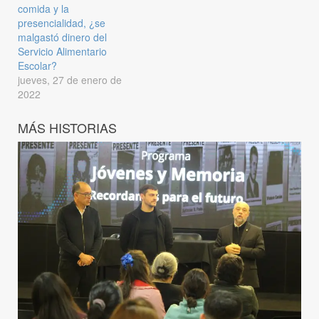
comida y la
presencialidad, ¿se
malgastó dinero del
Servicio Alimentario
Escolar?
jueves, 27 de enero de
2022
MÁS HISTORIAS