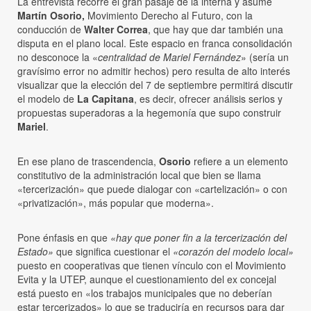
La entrevista recorre el gran pasaje de la interna y asume
Martín Osorio,
Movimiento Derecho al Futuro, con la
conducción de
Walter Correa
, que hay que dar también una
disputa en el plano local. Este espacio en franca consolidación
no desconoce la «
centralidad de Mariel Fernández
» (sería un
gravísimo error no admitir hechos) pero resulta de alto interés
visualizar que la elección del 7 de septiembre permitirá discutir
el modelo de
La Capitana
, es decir, ofrecer análisis serios y
propuestas superadoras a la hegemonía que supo construir
Mariel
.
En ese plano de trascendencia,
Osorio
refiere a un elemento
constitutivo de la administración local que bien se llama
«tercerización» que puede dialogar con «cartelización» o con
«privatización», más popular que moderna».
Pone énfasis
en que
«hay que poner fin a la tercerización del
Estado»
que significa cuestionar el
«corazón del modelo local»
puesto en cooperativas que tienen vínculo con el Movimiento
Evita y la UTEP, aunque el cuestionamiento del ex concejal
está puesto en «los trabajos municipales que no deberían
estar tercerizados» lo que se traduciría en recursos para dar