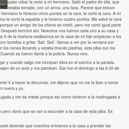
quiso robar la moto a mi hermano. Salió el padre de ella, que
estaba tomado, con un arma, una faca. Parece que estuvo
 hermano le hicieron cinco puntos en la cara, le cortó la cara. A mi
ico le cortó la espalda y le hicieron cuatro puntos. Me salvé la cara
 porque un amigo de los chicos se metió, pero me cortó igual parte
z. Después terminó ahí. Nosotros nos fuimos cada uno a su casa y
as 5 de la mañana estábamos en la casa de mi hijo empiezan a los
con botellas a gritar ‘Salí, Salí’. Vamos a ver por la ventana por
 los nenes llorando y estaba tirando piedras, esta piba con los
Cuando se fueron llamé a la policía. Nunca vino.
ajar y cuando salgo me increpan ellos en el camino a la parada.
bajan de un auto y me patotean. Eso fue el domingo a las 6:30 de
rtel V a hacer la denuncia, me dijeron que no me la iban a tomar
i nuera y yo.
rugada y me da miedo porque así como vinieron a la madrugada a
on pero obvio que se van a esconder a la casa de esta piba. Es
ebook diciendo que nosotros entramos a la casa a prender las