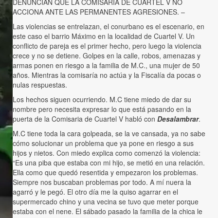
DENUNCIAN QUE LA COMISARÍA DE CUARTEL V NO
ACCIONA ANTE LAS PERMANENTES AGRESIONES. –
Las violencias se entrelazan, el conurbano es el escenario, en
este caso el barrio Máximo en la localidad de Cuartel V. Un
conflicto de pareja es el primer hecho, pero luego la violencia
crece y no se detiene. Golpes en la calle, robos, amenazas y
armas ponen en riesgo a la familia de M.C., una mujer de 50
años. Mientras la comisaría no actúa y la Fiscalía da pocas o
nulas respuestas.
Los hechos siguen ocurriendo. M.C tiene miedo de dar su
nombre pero necesita expresar lo que está pasando en la
puerta de la Comisaria de Cuartel V habló con
Desalambrar
.
M.C tiene toda la cara golpeada, se la ve cansada, ya no sabe
cómo solucionar un problema que ya pone en riesgo a sus
hijos y nietos. Con miedo explica como comenzó la violencia:
“Es una piba que estaba con mi hijo, se metió en una relación.
Ella como que quedó resentida y empezaron los problemas.
Siempre nos buscaban problemas por todo. A mí nuera la
agarró y le pegó. El otro día me la quiso agarrar en el
supermercado chino y una vecina se tuvo que meter porque
estaba con el nene. El sábado pasado la familia de la chica le