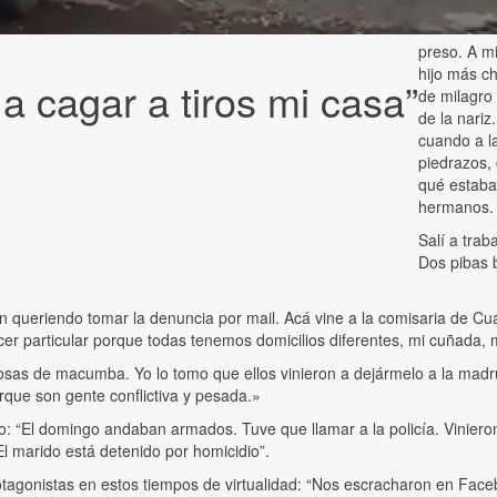
preso. A mi
hijo más ch
 cagar a tiros mi casa”
de milagro
de la nari
cuando a l
piedrazos, 
qué estaban
hermanos. 
Salí a trab
Dos pibas 
n queriendo tomar la denuncia por mail. Acá vine a la comisaria de Cua
r particular porque todas tenemos domicilios diferentes, mi cuñada, m
sas de macumba. Yo lo tomo que ellos vinieron a dejármelo a la mad
rque son gente conflictiva y pesada.»
rio: “El domingo andaban armados. Tuve que llamar a la policía. Vinier
l marido está detenido por homicidio”.
rotagonistas en estos tiempos de virtualidad: “Nos escracharon en Fac