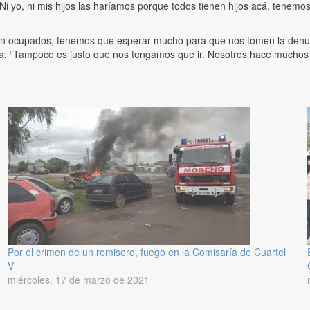
 yo, ni mis hijos las haríamos porque todos tienen hijos acá, tenemos 
án ocupados, tenemos que esperar mucho para que nos tomen la denunci
ona: “Tampoco es justo que nos tengamos que ir. Nosotros hace muchos
Por el crimen de un remisero, fuego en la Comisaría de Cuartel
V
miércoles, 17 de marzo de 2021