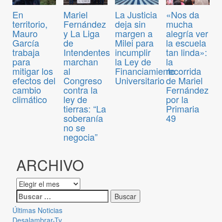
En
Mariel
La Justicia
«Nos da
territorio,
Fernández
deja sin
mucha
Mauro
y La Liga
margen a
alegría ver
García
de
Milei para
la escuela
trabaja
Intendentes
incumplir
tan linda»:
para
marchan
la Ley de
la
mitigar los
al
Financiamiento
recorrida
efectos del
Congreso
Universitario
de Mariel
cambio
contra la
Fernández
climático
ley de
por la
tierras: “La
Primaria
soberanía
49
no se
negocia”
ARCHIVO
Últimas Noticias
Desalambrar-Tv