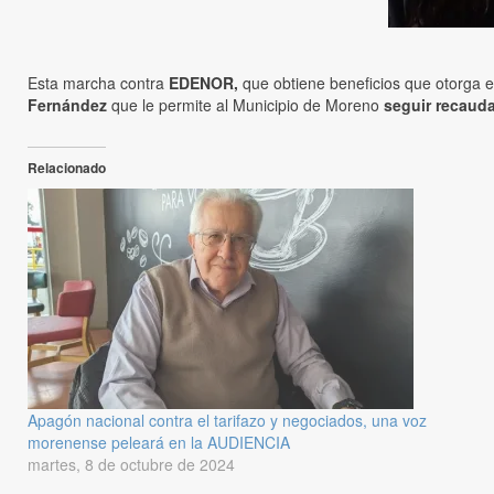
Esta marcha contra
EDENOR,
que obtiene beneficios que otorga 
Fernández
que le permite al Municipio de Moreno
seguir recaud
Relacionado
Apagón nacional contra el tarifazo y negociados, una voz
morenense peleará en la AUDIENCIA
martes, 8 de octubre de 2024