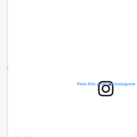
Moreno
Vida Cotidiana
Una multitud contra el ta
tasas municipales
viernes, 4 de octubre de 2024
2 min de lectura
Comparte esto:
View this post on Instagram