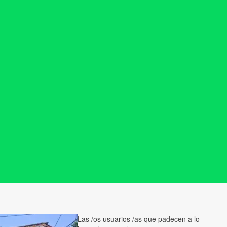
Las /os usuarios /as que padecen a lo