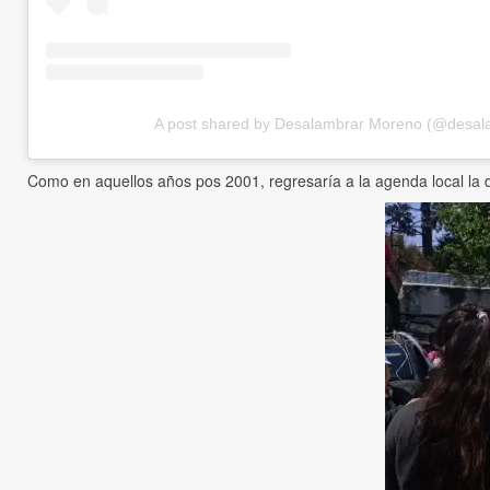
A post shared by Desalambrar Moreno (@desa
Como en aquellos años pos 2001, regresaría a la agenda local la di