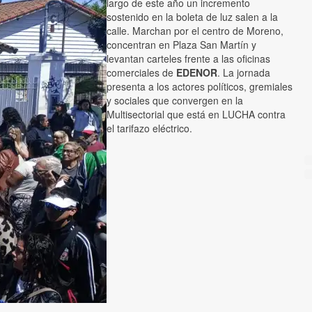
largo de este año un incremento
sostenido en la boleta de luz salen a la
calle. Marchan por el centro de Moreno,
concentran en Plaza San Martín y
levantan carteles frente a las oficinas
comerciales de
EDENOR
. La jornada
presenta a los actores políticos, gremiales
y sociales que convergen en la
Multisectorial que está en LUCHA contra
el tarifazo eléctrico.