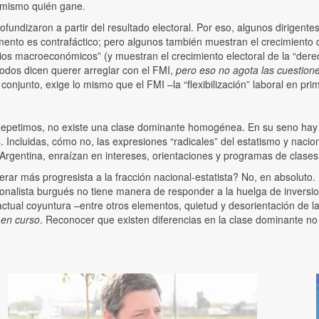
lo mismo quién gane.
 profundizaron a partir del resultado electoral. Por eso, algunos dirige
umento es contrafáctico; pero algunos también muestran el crecimiento d
ios macroeconómicos” (y muestran el crecimiento electoral de la “der
odos dicen querer arreglar con el FMI,
pero eso no agota las cuestion
njunto, exige lo mismo que el FMI –la “flexibilización” laboral en prime
Repetimos, no existe una clase dominante homogénea. En su seno hay 
cas. Incluidas, cómo no, las expresiones “radicales” del estatismo y 
Argentina, enraízan en intereses, orientaciones y programas de clases 
derar más progresista a la fracción nacional-estatista? No, en absolut
ionalista burgués no tiene manera de responder a la huelga de inversion
 actual coyuntura –entre otros elementos, quietud y desorientación de 
s en curso
. Reconocer que existen diferencias en la clase dominante no