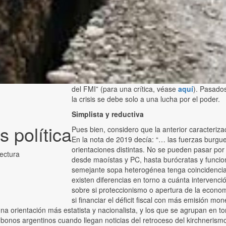
del FMI” (para una crítica, véase
aquí
). Pasados
la crisis se debe solo a una lucha por el poder.
Simplista y reductiva
s política
Pues bien, considero que la anterior caracterizac
En la nota de 2019 decía: “… las fuerzas burgue
orientaciones distintas. No se pueden pasar por a
lectura
desde maoístas y PC, hasta burócratas y funcion
semejante sopa heterogénea tenga coincidencias
existen diferencias en torno a cuánta intervenci
sobre si proteccionismo o apertura de la econom
si financiar el déficit fiscal con más emisión m
 orientación más estatista y nacionalista, y los que se agrupan en tor
 y bonos argentinos cuando llegan noticias del retroceso del kirchneri