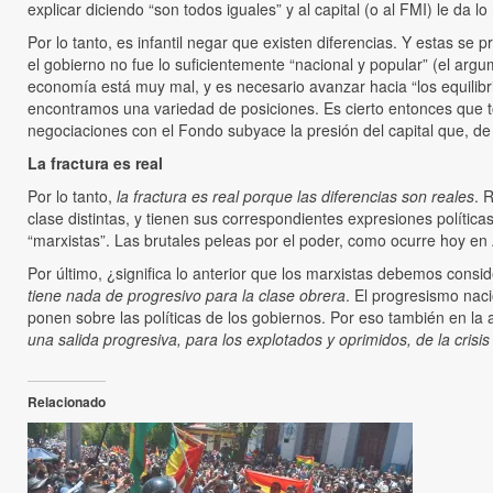
explicar diciendo “son todos iguales” y al capital (o al FMI) le da 
Por lo tanto, es infantil negar que existen diferencias. Y estas se
el gobierno no fue lo suficientemente “nacional y popular” (el arg
economía está muy mal, y es necesario avanzar hacia “los equilibr
encontramos una variedad de posiciones. Es cierto entonces que t
negociaciones con el Fondo subyace la presión del capital que, de co
La fractura es real
Por lo tanto,
la fractura es real porque las diferencias son reales
. 
clase distintas, y tienen sus correspondientes expresiones políti
“marxistas”. Las brutales peleas por el poder, como ocurre hoy en 
Por último, ¿significa lo anterior que los marxistas debemos consi
tiene nada de progresivo para la clase obrera
. El progresismo nac
ponen sobre las políticas de los gobiernos. Por eso también en la
una salida progresiva, para los explotados y oprimidos, de la crisi
Relacionado