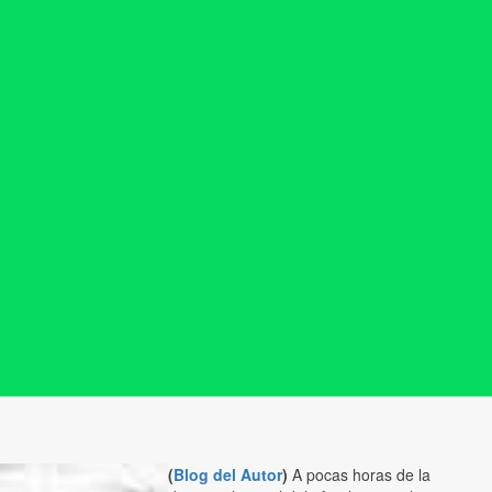
(
Blog del Autor
)
A pocas horas de la