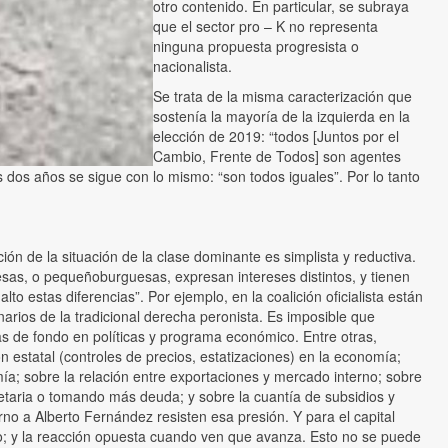
otro contenido. En particular, se subraya
que el sector pro – K no representa
ninguna propuesta progresista o
nacionalista.
Se trata de la misma caracterización que
sostenía la mayoría de la izquierda en la
elección de 2019: “todos [Juntos por el
Cambio, Frente de Todos] son agentes
 dos años se sigue con lo mismo: “son todos iguales”. Por lo tanto
ión de la situación de la clase dominante es simplista y reductiva.
sas, o pequeñoburguesas, expresan intereses distintos, y tienen
lto estas diferencias”. Por ejemplo, en la coalición oficialista están
arios de la tradicional derecha peronista. Es imposible que
 de fondo en políticas y programa económico. Entre otras,
ón estatal (controles de precios, estatizaciones) en la economía;
ía; sobre la relación entre exportaciones y mercado interno; sobre
onetaria o tomando más deuda; y sobre la cuantía de subsidios y
no a Alberto Fernández resisten esa presión. Y para el capital
smo; y la reacción opuesta cuando ven que avanza. Esto no se puede