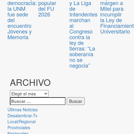
democracia:
popular
y La Liga
margen a
la UNM
del FU
de
Milei para
fue sede
2026
Intendentes
incumplir
del
marchan
la Ley de
encuentro
al
Financiamien
Jóvenes y
Congreso
Universitario
Memoria
contra la
ley de
tierras: “La
soberanía
no se
negocia”
ARCHIVO
Últimas Noticias
Desalambrar-Tv
Local/Regional
Provinciales
Nacionales