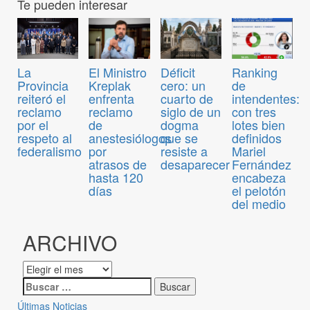
Te pueden interesar
El Ministro
Déficit
Ranking
La
Kreplak
cero: un
de
Provincia
enfrenta
cuarto de
intendentes:
reiteró el
reclamo
siglo de un
con tres
reclamo
de
dogma
lotes bien
por el
anestesiólogos
que se
definidos
respeto al
por
resiste a
Mariel
federalismo
atrasos de
desaparecer
Fernández
hasta 120
encabeza
días
el pelotón
del medio
ARCHIVO
Últimas Noticias