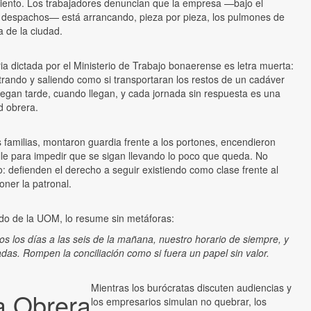
iento. Los trabajadores denuncian que la empresa —bajo el
os despachos— está arrancando, pieza por pieza, los pulmones de
 de la ciudad.
ria dictada por el Ministerio de Trabajo bonaerense es letra muerta:
rando y saliendo como si transportaran los restos de un cadáver
 llegan tarde, cuando llegan, y cada jornada sin respuesta es una
d obrera.
s familias, montaron guardia frente a los portones, encendieron
alle para impedir que se sigan llevando lo poco que queda. No
o: defienden el derecho a seguir existiendo como clase frente al
oner la patronal.
do de la UOM, lo resume sin metáforas:
 los días a las seis de la mañana, nuestro horario de siempre, y
adas. Rompen la conciliación como si fuera un papel sin valor.
Mientras los burócratas discuten audiencias y
a Obrera
los empresarios simulan no quebrar, los