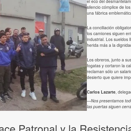
el eco del desmantelam
silencio cómplice de l
una fábrica emblemática
La conciliación obligato
los camiones siguen ent
industrial. Los sueldos
herida más a la dignida
Los obreros, junto a su
fogatas y cortaron la c
reclaman sólo un salari
desierto que quiere imp
Carlos Lazarte
, delega
—Nos presentamos todos
las puertas siguen cerr
ace Patronal y la Resistenci