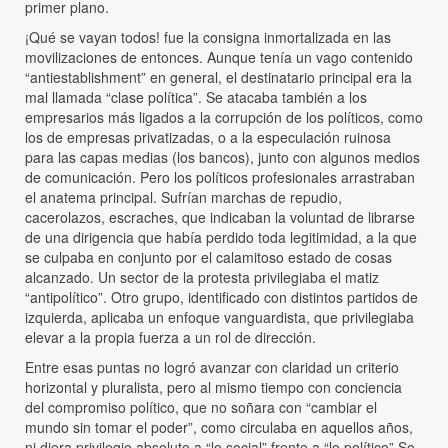
primer plano.
¡Qué se vayan todos! fue la consigna inmortalizada en las
movilizaciones de entonces. Aunque tenía un vago contenido
“antiestablishment” en general, el destinatario principal era la
mal llamada “clase política”. Se atacaba también a los
empresarios más ligados a la corrupción de los políticos, como
los de empresas privatizadas, o a la especulación ruinosa
para las capas medias (los bancos), junto con algunos medios
de comunicación. Pero los políticos profesionales arrastraban
el anatema principal. Sufrían marchas de repudio,
cacerolazos, escraches, que indicaban la voluntad de librarse
de una dirigencia que había perdido toda legitimidad, a la que
se culpaba en conjunto por el calamitoso estado de cosas
alcanzado. Un sector de la protesta privilegiaba el matiz
“antipolítico”. Otro grupo, identificado con distintos partidos de
izquierda, aplicaba un enfoque vanguardista, que privilegiaba
elevar a la propia fuerza a un rol de dirección.
Entre esas puntas no logró avanzar con claridad un criterio
horizontal y pluralista, pero al mismo tiempo con conciencia
del compromiso político, que no soñara con “cambiar el
mundo sin tomar el poder”, como circulaba en aquellos años,
ni diera privilegio absoluto a “lo social” frente a “lo político”.So