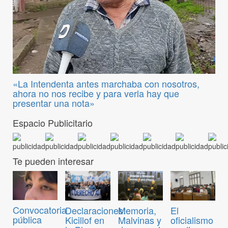
«La Intendenta antes marchaba con nosotros,
ahora no nos recibe y para verla hay que
presentar una nota»
Espacio Publicitario
Te pueden interesar
Convocatoria
Declaraciones:
Memoria,
El
pública
Kicillof en
Malvinas y
oficialismo