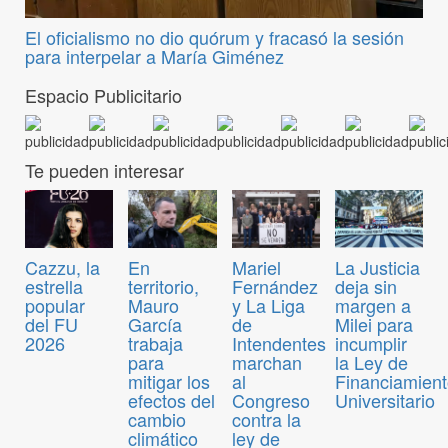
El oficialismo no dio quórum y fracasó la sesión
para interpelar a María Giménez
Espacio Publicitario
Te pueden interesar
Cazzu, la
En
Mariel
La Justicia
estrella
territorio,
Fernández
deja sin
popular
Mauro
y La Liga
margen a
del FU
García
de
Milei para
2026
trabaja
Intendentes
incumplir
para
marchan
la Ley de
mitigar los
al
Financiamien
efectos del
Congreso
Universitario
cambio
contra la
climático
ley de