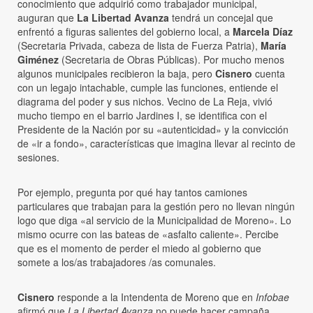
conocimiento que adquirió como trabajador municipal,
auguran que
La Libertad Avanza
tendrá un concejal que
enfrentó a figuras salientes del gobierno local, a
Marcela Díaz
(Secretaria Privada, cabeza de lista de Fuerza Patria),
María
Giménez
(Secretaria de Obras Públicas). Por mucho menos
algunos municipales recibieron la baja, pero
Cisnero
cuenta
con un legajo intachable, cumple las funciones, entiende el
diagrama del poder y sus nichos. Vecino de La Reja, vivió
mucho tiempo en el barrio Jardines I, se identifica con el
Presidente de la Nación por su «autenticidad» y la convicción
de «ir a fondo», características que imagina llevar al recinto de
sesiones.
Por ejemplo, pregunta por qué hay tantos camiones
particulares que trabajan para la gestión pero no llevan ningún
logo que diga «al servicio de la Municipalidad de Moreno». Lo
mismo ocurre con las bateas de «asfalto caliente». Percibe
que es el momento de perder el miedo al gobierno que
somete a los/as trabajadores /as comunales.
Cisnero
responde a la Intendenta de Moreno que en
Infobae
afirmó que
La Libertad Avanza
no puede hacer campaña