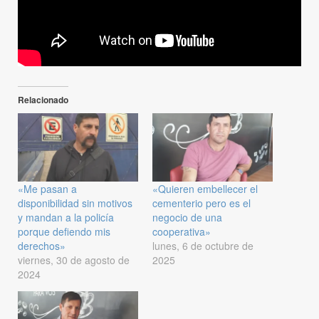
Relacionado
«Me pasan a
«Quieren embellecer el
disponibilidad sin motivos
cementerio pero es el
y mandan a la policía
negocio de una
porque defiendo mis
cooperativa»
derechos»
lunes, 6 de octubre de
viernes, 30 de agosto de
2025
2024