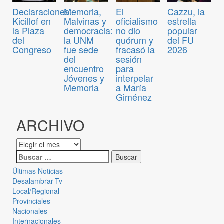
Declaraciones:
Memoria,
El
Cazzu, la
Kicillof en
Malvinas y
oficialismo
estrella
la Plaza
democracia:
no dio
popular
del
la UNM
quórum y
del FU
Congreso
fue sede
fracasó la
2026
del
sesión
encuentro
para
Jóvenes y
interpelar
Memoria
a María
Giménez
ARCHIVO
Últimas Noticias
Desalambrar-Tv
Local/Regional
Provinciales
Nacionales
Internacionales