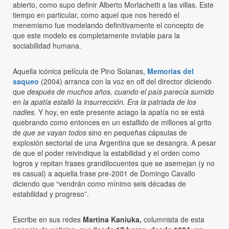
abierto, como supo definir Alberto Morlachetti a las villas. Este
tiempo en particular, como aquel que nos heredó el
menemismo fue modelando definitivamente el concepto de
que este modelo es completamente inviable para la
sociabilidad humana.
Aquella icónica película de Pino Solanas,
Memorias del
saqueo
(2004) arranca con la voz en off del director diciendo
que
después de muchos años, cuando el país parecía sumido
en la apatía estalló la insurrección. Era la patriada de los
nadies.
Y hoy, en este presente aciago la apatía no se está
quebrando como entonces en un estallido de millones al grito
de
que se vayan todos
sino en pequeñas cápsulas de
explosión sectorial de una Argentina que se desangra. A pesar
de que el poder reivindique la estabilidad y el orden como
logros y repitan frases grandilocuentes que se asemejan (y no
es casual) a aquella frase pre-2001 de Domingo Cavallo
diciendo que “vendrán como mínimo seis décadas de
estabilidad y progreso”.
Escribe en sus redes
Martina Kaniuka,
columnista de esta