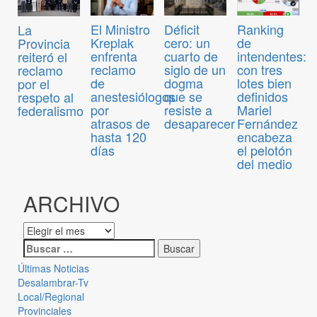
El Ministro
Déficit
Ranking
La
Kreplak
cero: un
de
Provincia
enfrenta
cuarto de
intendentes:
reiteró el
reclamo
siglo de un
con tres
reclamo
de
dogma
lotes bien
por el
anestesiólogos
que se
definidos
respeto al
por
resiste a
Mariel
federalismo
atrasos de
desaparecer
Fernández
hasta 120
encabeza
días
el pelotón
del medio
ARCHIVO
Últimas Noticias
Desalambrar-Tv
Local/Regional
Provinciales