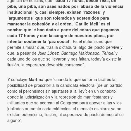
agencia de noticias, que
“cada 17 horas, desde 1984, un
pibe, una piba, son asesinados por `abuso de la violencia
institucional´ y, casi siempre, existen ´razones´ y
´argumentos´ que son tolerados y sostenidos para
mantener la cohesión y el orden. ´Gatillo fácil´ es el
nombre que le han dado a parte del costo que pagamos,
cada 17 horas y con la sangre de nuestros pibes, por
intentar sostener la ´paz social`.
Es el eufemismo que
permite simular que, tras la dictadura, algo del pacto pervive y
que, a pesar de
Julio López, Santiago Maldonado, Tehuel
y
cada uno de los que se llevaron y nos faltan, todavía existe la
ilusión, la esperanza devenida consenso”.
Y concluye
Martina
que “cuando lo que se torna fácil es la
posibilidad de proscribir a la candidata electoral (de un partido
como el peronismo) sin ajustarse a la ´ley´; en un contexto
donde la judicialización y la represión de manifestantes y
militantes que se acercan al Congreso para apoyar a las y los
jubilados aumenta cada miércoles, el mensaje es claro: ya no
existen eufemismo, ilusión, ni esperanza de pacto democrático
alguno”.