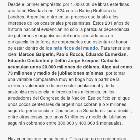
Desde el primer empréstito por 1.000.000 de libras esterlinas
que tomó Rivadavia en 1824 con la Baring Brothers de
Londres, Argentina entró en un proceso que la ató a los
intereses de los ocasionales prestamistas. Estos 201 años de
historia nacional evidencian no sólo la particular dependencia
de gobiernos y organismos del norte sino además un
enriquecimiento feroz de empresarios que ostentan el honor
de estar dentro de
los más ricos del mundo
. Para tener una
idea:
Marcos Galperin, Paolo Rocca, Eduardo Eurnekian,
Eduardo Costantini y Delfín Jorge Ezequiel Carballo
acumulan unos 20.000 millones de dólares. Algo así como
73 millones y medio de jubilaciones mínimas
, por tomar
una variable comparativa muy en boga hoy a partir de la
extrema vulneración de ese sector poblacional y de la
sostenida resistencia, miércoles tras miércoles, en los
alrededores del Congreso de la Nación. Ese edificio en el que
unos pocos centenares de argentinos cobran 6 ó 9 millones –
según la pertenencia a Diputados o a Senadores- para decidir,
entre otras cosas, que unos 5 millones y medio de jubilados
seguirán cobrando entre 300.000 y 400.000 $ mensuales.
Hay cuentas que no se hacen. Cifras que no se contemplan.