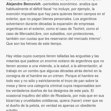
Alejandro Bercovich
–periodista económico- analiza que
habitualmente el déficit fiscal “no incluye, por ejemplo, la
exención impositiva que hay para quienes tienen campos en el
exterior, que no pagan bienes personales. Los argentinos
solventaron durante décadas la expansión de empresas
argentinas en el exterior, como el caso de Techint, como el
caso de MercadoLibre, con subsidios, con protecciones,
también con cuotas que les reservaron del mercado interno”.
Que son los héroes de este tiempo.
Hay vidas cuyos cuerpos tienen talladas las angustias y las
miserias que padece un enorme océano de argentinos que no
tienen acceso a una vivienda, a la salud, a la alimentación, al
trabajo en un combo que algunas décadas atrás derivó en la
consigna de
el hambre es un crimen.
Porque el hambre es
todo eso y no sólo y estrictamente el trozo de pan sobre la
mesa y tiene una categoría criminal cuyos responsables son
los verdaderos dueños de los designios de este país. El
ocasional inquilino del sillón de Rivadavia, por más que en sus
bizarrías y crueldades cotidianas, quiera (hacer) creer que es
el dueño de la pelota, en verdad es apenas un obediente
súbdito.