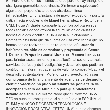
En Moreno existen los mismos actores pero no hay triángulo u
otra figura geométrica que vincule. Sin temor a equivocación
alguna son perpendiculares que atraviesan línea
inimaginables. En una instancia de mayor exposición y postura
crítica hacia el gobierno de
Mariel Fernández
, el Rector de la
UNM,
Hugo Andrade
, comparte la opinión política en sus
redes sociales donde explica la acumulación de causas o
hechos que des vinculan la UNM de la Municipalidad: »
Comparto esta nota que da cuenta de una experiencia que no
hemos podido realizar en nuestro territorio, aún
cuando
habíamos recibido en comodato y proyectado el Centro
I+D+i en el Parque Industrial Municipal Moreno I en 2015
,
para brindar asesoramiento y capacitación al sector y articular
servicios técnicos y de investigación y desarrollo que pudieran
contribuir a mejorar las cadenas de valor, la competitividad y el
desarrollo sustentable en Moreno.
Ese proyecto, aún con
compromiso de financiamiento de agencias de desarrollo
científico-técnico no pudo materializarse por la falta de
acompañamiento del Municipio para que pudiéramos
llevarlo adelante.
Del mismo modo que el Proyecto UNM-
TEC en nuestro propio predio, el cual reúne a la ESPUNM, el
ITUNM y el NODO DE GESTIÓN TECNOLÓGICA E
INNOVACIÓN PRODUCTIVA (GETEC-UNM) que no obstante