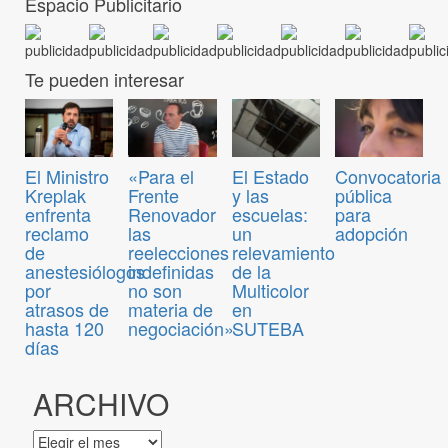
Espacio Publicitario
Te pueden interesar
Convocatoria
El Ministro
«Para el
El Estado
pública
Kreplak
Frente
y las
para
enfrenta
Renovador
escuelas:
adopción
reclamo
las
un
de
reelecciones
relevamiento
anestesiólogos
indefinidas
de la
por
no son
Multicolor
atrasos de
materia de
en
hasta 120
negociación»
SUTEBA
días
ARCHIVO