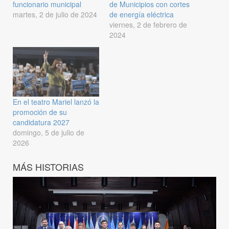
funcionario municipal
de Municipios con cortes
martes, 2 de julio de 2024
de energía eléctrica
viernes, 2 de febrero de
2024
En el teatro Mariel lanzó la
promoción de su
candidatura 2027
domingo, 5 de julio de
2026
MÁS HISTORIAS