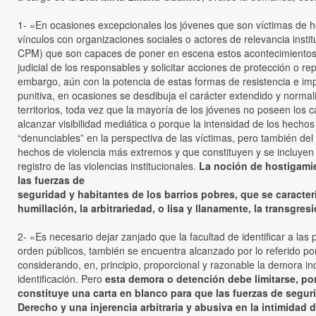
1- «En ocasiones excepcionales los jóvenes que son víctimas de he
vínculos con organizaciones sociales o actores de relevancia institu
CPM) que son capaces de poner en escena estos acontecimientos y
judicial de los responsables y solicitar acciones de protección o re
embargo, aún con la potencia de estas formas de resistencia e imp
punitiva, en ocasiones se desdibuja el carácter extendido y normal
territorios, toda vez que la mayoría de los jóvenes no poseen los c
alcanzar visibilidad mediática o porque la intensidad de los hecho
“denunciables” en la perspectiva de las víctimas, pero también del 
hechos de violencia más extremos y que constituyen y se incluyen e
registro de las violencias institucionales.
La noción de hostigamien
las fuerzas de
seguridad y habitantes de los barrios pobres, que se caracteri
humillación, la arbitrariedad, o lisa y llanamente, la transgres
2- «Es necesario dejar zanjado que la facultad de identificar a las
orden públicos, también se encuentra alcanzado por lo referido por
considerando, en, principio, proporcional y razonable la demora in
identificación. Pero
esta demora o detención debe limitarse, por
constituye una carta en blanco para que las fuerzas de segur
Derecho y una injerencia arbitraria y abusiva en la intimidad 