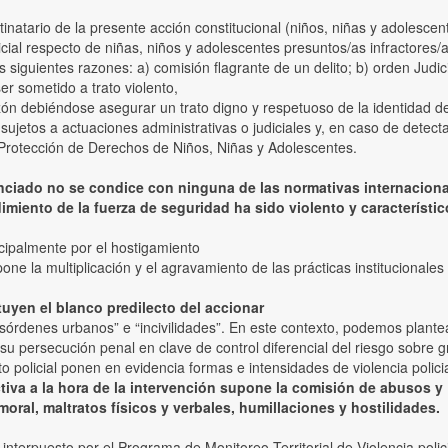
inatario de la presente acción constitucional (niños, niñas y adolesc
icial respecto de niñas, niños y adolescentes presuntos/as infractores/a
iguientes razones: a) comisión flagrante de un delito; b) orden Judicia
er sometido a trato violento,
 razón debiéndose asegurar un trato digno y respetuoso de la identidad 
s sujetos a actuaciones administrativas o judiciales y, en caso de dete
 Protección de Derechos de Niños, Niñas y Adolescentes.
nciado no se condice con ninguna de las normativas internacional
miento de la fuerza de seguridad ha sido violento y característico
incipalmente por el hostigamiento
e la multiplicación y el agravamiento de las prácticas institucionales v
uyen el blanco predilecto del accionar
esórdenes urbanos” e “incivilidades”. En este contexto, podemos plantea
u persecución penal en clave de control diferencial del riesgo sobre g
o policial ponen en evidencia formas e intensidades de violencia polici
tiva a la hora de la intervención supone la comisión de abusos y
 moral, maltratos físicos y verbales, humillaciones y hostilidades.
 interpuesto por el Programa de Monitoreo Territorial de Violencia poli