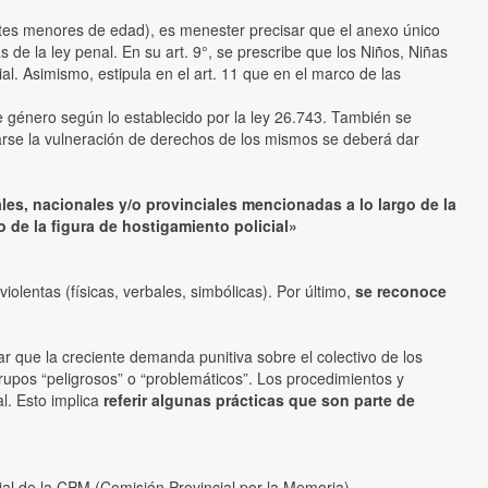
entes menores de edad), es menester precisar que el anexo único
s de la ley penal. En su art. 9°, se prescribe que los Niños, Niñas
l. Asimismo, estipula en el art. 11 que en el marco de las
de género según lo establecido por la ley 26.743. También se
ctarse la vulneración de derechos de los mismos se deberá dar
es, nacionales y/o provinciales mencionadas a lo largo de la
 de la figura de hostigamiento policial»
iolentas (físicas, verbales, simbólicas). Por último,
se reconoce
r que la creciente demanda punitiva sobre el colectivo de los
rupos “peligrosos” o “problemáticos”. Los procedimientos y
al. Esto implica
referir algunas prácticas que son parte de
cial de la CPM (Comisión Provincial por la Memoria).