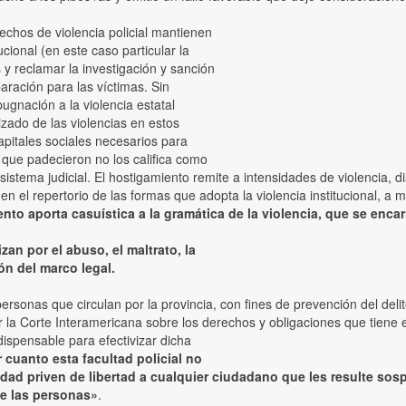
chos de violencia policial mantienen
cional (en este caso particular la
 reclamar la investigación y sanción
paración para las víctimas. Sin
ugnación a la violencia estatal
izado de las violencias en estos
apitales sociales necesarios para
s que padecieron no los califica como
sistema judicial. El hostigamiento remite a intensidades de violencia, d
n el repertorio de las formas que adopta la violencia institucional, a 
to aporta casuística a la gramática de la violencia, que se encar
zan por el abuso, el maltrato, la
ión del marco legal.
 personas que circulan por la provincia, con fines de prevención del del
 la Corte Interamericana sobre los derechos y obligaciones que tiene e
dispensable para efectivizar dicha
 cuanto esta facultad policial no
idad priven de libertad a cualquier ciudadano que les resulte sos
de las personas»
.