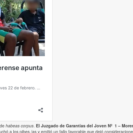
o de
habeas corpus
.
El
Juzgado de Garantias del Joven Nº 1 – More
chó a los pibes /as y emitió un fallo favorable que dejó consideraciones