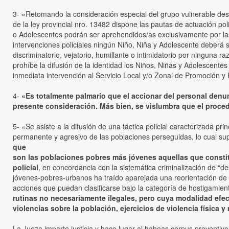
3- «Retomando la consideración especial del grupo vulnerable dest
de la ley provincial nro. 13482 dispone las pautas de actuación pol
o Adolescentes podrán ser aprehendidos/as exclusivamente por las s
intervenciones policiales ningún Niño, Niña y Adolescente deberá s
discriminatorio, vejatorio, humillante o intimidatorio por ninguna
prohíbe la difusión de la identidad los Niños, Niñas y Adolescente
inmediata intervención al Servicio Local y/o Zonal de Promoción y
4-
«Es totalmente palmario que el accionar del personal denu
presente consideración. Más bien, se vislumbra que el procedi
5- «Se asiste a la difusión de una táctica policial caracterizada pr
permanente y agresivo de las poblaciones perseguidas, lo cual supon
que
son las poblaciones pobres más jóvenes aquellas que constit
policial
, en concordancia con la sistemática criminalización de “d
jóvenes-pobres-urbanos ha traído aparejada una reorientación de s
acciones que puedan clasificarse bajo la categoría de hostigamient
rutinas no necesariamente ilegales, pero cuya modalidad efec
violencias sobre la población, ejercicios de violencia física y
La Jueza imparte justicia y hace lugar al habeas corpus preventivo