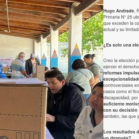
Hugo Andrade
, 
Primaria N° 25 ub
que exceden la co
actual y su limita
¿Es solo una el
Creo la elección p
ejercer el derecho
reformas impuls
excepcionalidade
controversiales e
casos como el fin
discapacidad, por
suficiente motiv
con su decisión 
también, las que 
Los resultados d
un después?