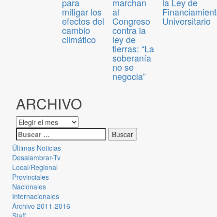
para
marchan
la Ley de
mitigar los
al
Financiamien
efectos del
Congreso
Universitario
cambio
contra la
climático
ley de
tierras: “La
soberanía
no se
negocia”
ARCHIVO
Últimas Noticias
Desalambrar-Tv
Local/Regional
Provinciales
Nacionales
Internacionales
Archivo 2011-2016
Staff