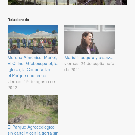
Relacionado
Moreno Armónico: Mariel,
Mariel inaugura y avanza
El Chino, Grobocopatel, la
viernes, 24 de septiembre
Iglesia, la Cooperativa…
de 2021
el Parque que crece
viernes, 19 de agosto de
2022
El Parque Agroecológico
sin cartel y con la tierra sin