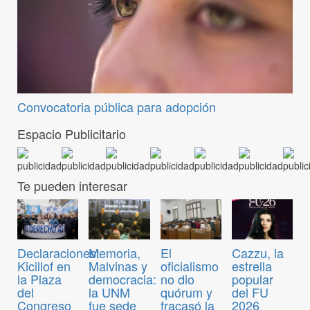
Convocatoria pública para adopción
Espacio Publicitario
Te pueden interesar
Declaraciones:
Memoria,
El
Cazzu, la
Kicillof en
Malvinas y
oficialismo
estrella
la Plaza
democracia:
no dio
popular
del
la UNM
quórum y
del FU
Congreso
fue sede
fracasó la
2026