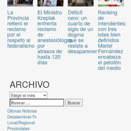
El Ministro
Déficit
Ranking
La
Kreplak
cero: un
de
Provincia
enfrenta
cuarto de
intendentes:
reiteró el
reclamo
siglo de un
con tres
reclamo
de
dogma
lotes bien
por el
anestesiólogos
que se
definidos
respeto al
por
resiste a
Mariel
federalismo
atrasos de
desaparecer
Fernández
hasta 120
encabeza
días
el pelotón
del medio
ARCHIVO
Últimas Noticias
Desalambrar-Tv
Local/Regional
Provinciales