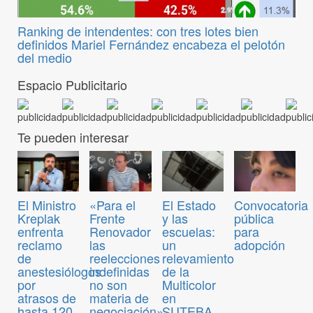
Ranking de intendentes: con tres lotes bien
definidos Mariel Fernández encabeza el pelotón
del medio
Espacio Publicitario
Te pueden interesar
Convocatoria
El Ministro
«Para el
El Estado
pública
Kreplak
Frente
y las
para
enfrenta
Renovador
escuelas:
adopción
reclamo
las
un
de
reelecciones
relevamiento
anestesiólogos
indefinidas
de la
por
no son
Multicolor
atrasos de
materia de
en
hasta 120
negociación»
SUTEBA