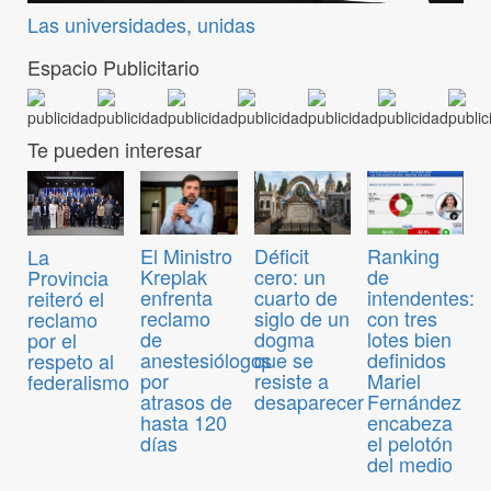
Las universidades, unidas
Espacio Publicitario
Te pueden interesar
El Ministro
Déficit
Ranking
La
Kreplak
cero: un
de
Provincia
enfrenta
cuarto de
intendentes:
reiteró el
reclamo
siglo de un
con tres
reclamo
de
dogma
lotes bien
por el
anestesiólogos
que se
definidos
respeto al
por
resiste a
Mariel
federalismo
atrasos de
desaparecer
Fernández
hasta 120
encabeza
días
el pelotón
del medio