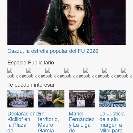
Cazzu, la estrella popular del FU 2026
Espacio Publicitario
Te pueden interesar
Declaraciones:
En
Mariel
La Justicia
Kicillof en
territorio,
Fernández
deja sin
la Plaza
Mauro
y La Liga
margen a
del
García
de
Milei para