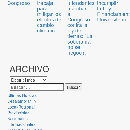
Congreso
trabaja
Intendentes
incumplir
para
marchan
la Ley de
mitigar los
al
Financiamien
efectos del
Congreso
Universitario
cambio
contra la
climático
ley de
tierras: “La
soberanía
no se
negocia”
ARCHIVO
Últimas Noticias
Desalambrar-Tv
Local/Regional
Provinciales
Nacionales
Internacionales
Archivo 2011-2016