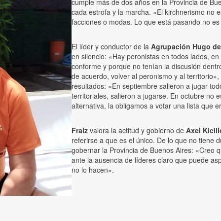
cumple más de dos años en la Provincia de Bue
cada estrofa y la marcha. «El kirchnerismo no
facciones o modas. Lo que está pasando no es c
El líder y conductor de la
Agrupación Hugo del
en silencio: «Hay peronistas en todos lados, e
conforme y porque no tenían la discusión dentr
de acuerdo, volver al peronismo y al territorio»
resultados: «En septiembre salieron a jugar tod
territoriales, salieron a jugarse. En octubre n
alternativa, la obligamos a votar una lista que 
Fraiz
valora la actitud y gobierno de
Axel Kicill
referirse a que es el único. De lo que no tiene
gobernar la Provincia de Buenos Aires: «Creo qu
ante la ausencia de líderes claro que puede as
no lo hacen».