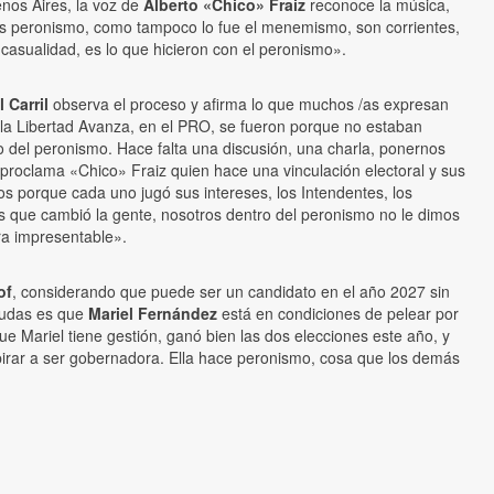
nos Aires, la voz de
Alberto «Chico» Fraiz
reconoce la música,
 es peronismo, como tampoco lo fue el menemismo, son corrientes,
asualidad, es lo que hicieron con el peronismo».
 Carril
observa el proceso y afirma lo que muchos /as expresan
n la Libertad Avanza, en el PRO, se fueron porque no estaban
o del peronismo. Hace falta una discusión, una charla, ponernos
, proclama «Chico» Fraiz quien hace una vinculación electoral y sus
os porque cada uno jugó sus intereses, los Intendentes, los
o es que cambió la gente, nosotros dentro del peronismo no le dimos
era impresentable».
of
, considerando que puede ser un candidato en el año 2027 sin
 dudas es que
Mariel Fernández
está en condiciones de pelear por
e Mariel tiene gestión, ganó bien las dos elecciones este año, y
pirar a ser gobernadora. Ella hace peronismo, cosa que los demás