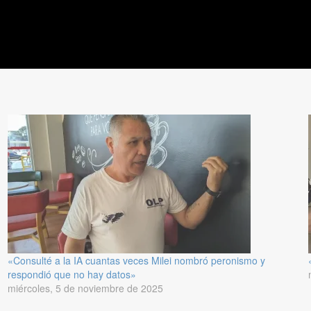
«Consulté a la IA cuantas veces Milei nombró peronismo y
respondió que no hay datos»
miércoles, 5 de noviembre de 2025