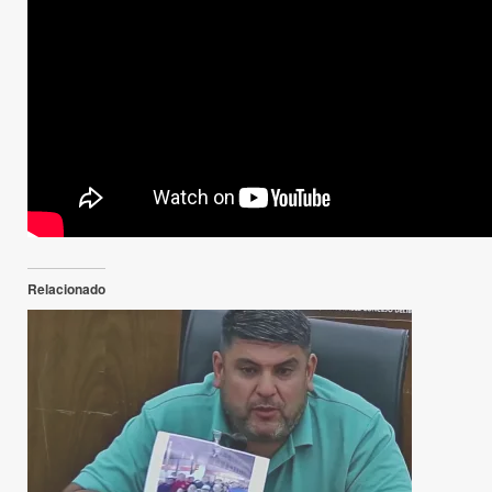
Matías «Laucha» Castilló
barrio
sábado, 16 de noviembre de 2024
1 min de lectura
Comparte esto:
Relacionado