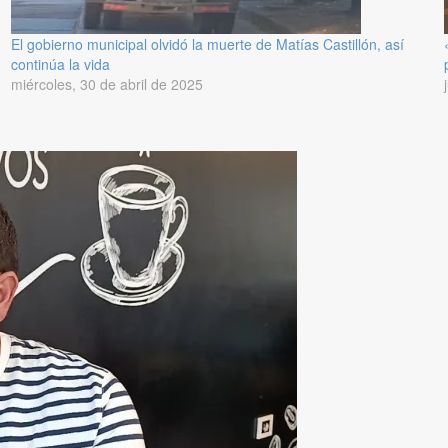
El gobierno municipal olvidó la muerte de Matías Castillón, así
continúa la vida
miércoles, 30 de abril de 2025