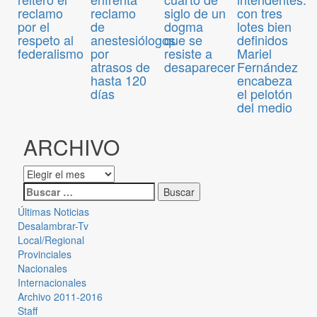
reclamo
siglo de un
con tres
reclamo
de
dogma
lotes bien
por el
anestesiólogos
que se
definidos
respeto al
por
resiste a
Mariel
federalismo
atrasos de
desaparecer
Fernández
hasta 120
encabeza
días
el pelotón
del medio
ARCHIVO
Últimas Noticias
Desalambrar-Tv
Local/Regional
Provinciales
Nacionales
Internacionales
Archivo 2011-2016
Staff