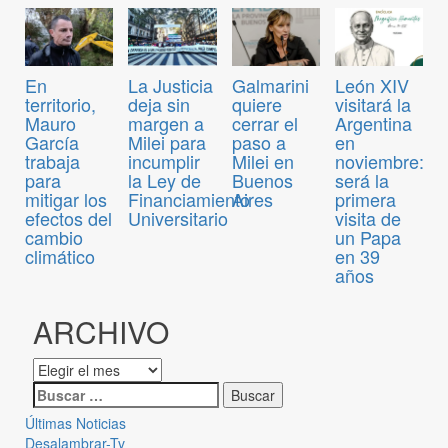
En
La Justicia
Galmarini
León XIV
territorio,
deja sin
quiere
visitará la
Mauro
margen a
cerrar el
Argentina
García
Milei para
paso a
en
trabaja
incumplir
Milei en
noviembre:
para
la Ley de
Buenos
será la
mitigar los
Financiamiento
Aires
primera
efectos del
Universitario
visita de
cambio
un Papa
climático
en 39
años
ARCHIVO
Últimas Noticias
Desalambrar-Tv