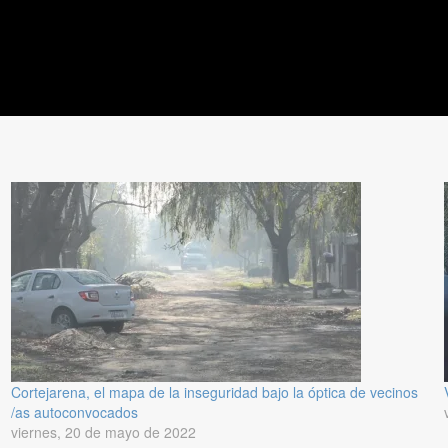
Cortejarena, el mapa de la inseguridad bajo la óptica de vecinos
/as autoconvocados
viernes, 20 de mayo de 2022