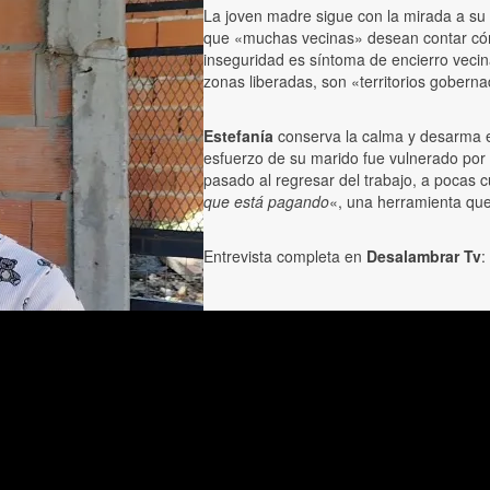
La joven madre sigue con la mirada a su h
que «muchas vecinas» desean contar cómo
inseguridad es síntoma de encierro vecina
zonas liberadas, son «territorios gobern
Estefanía
conserva la calma y desarma 
esfuerzo de su marido fue vulnerado por
pasado al regresar del trabajo, a pocas 
que está pagando
«, una herramienta que 
Entrevista completa en
Desalambrar Tv
: