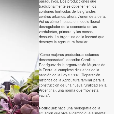
paraguayos. Dos producciones que
tradicionalmente se obtienen en los
cordones hortícolas de los grandes
centros urbanos, ahora vienen de afuera.
Así es cómo impacta el modelo liberal
desregulador de la economía en las
verdulerías, primero, y las mesas,
después. La Argentina de la libertad que
destruye la agricultura familiar.
“Como mujeres productoras estamos
desamparadas”, describe Carolina
Rodríguez de la organización Mujeres de
la Tierra, al cumplirse diez años de la
sanción de la Ley 27.118 (Reparación
histórica de la Agricultura familiar para la
construcción de una nueva ruralidad en la
Argentina), una norma que “hoy está
vacía”.
Rodríguez
hace una radiografía de la
situación que vive el campo que alimenta: