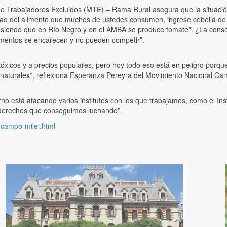
 Trabajadores Excluidos (MTE) – Rama Rural asegura que la situación d
d del alimento que muchos de ustedes consumen, ingrese cebolla de B
siendo que en Río Negro y en el AMBA se produce tomate”. ¿La consec
limentos se encarecen y no pueden competir”.
tóxicos y a precios populares, pero hoy todo eso está en peligro porq
s naturales”, reflexiona Esperanza Pereyra del Movimiento Nacional 
rno está atacando varios institutos con los que trabajamos, como el In
 derechos que conseguimos luchando”.
r-campo-milei.html