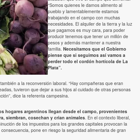
“Somos quienes le damos alimento al
pueblo y lamentablemente estamos
trabajando en el campo con muchas
necesidades. El alquiler de la tierra y la luz
que pagamos es muy cara, para poder
producir tenemos que tener un millón de
pesos y además mantener a nuestra
familia.
Necesitamos que el Gobierno
piense que si seguimos así vamos a
perder todo el cordón hortícola de La
Plata”.
do también a la reconversión laboral. “Hay compañeras que eran
adas, tuvieron que dejar a sus hijos al cuidado de otras personas
ión”, dice la referenta campesina.
os hogares argentinos llegan desde el campo, provenientes
rra, siembran, cosechan y crian animales
. En el contexto liberal,
minución de los impuestos para los grandes capitales provocan la
 en consecuencia, pone en riesgo la seguridad alimentaria de gran