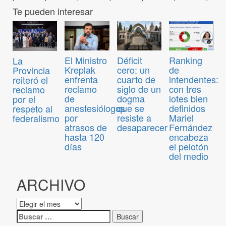
Te pueden interesar
El Ministro
Déficit
Ranking
La
Kreplak
cero: un
de
Provincia
enfrenta
cuarto de
intendentes:
reiteró el
reclamo
siglo de un
con tres
reclamo
de
dogma
lotes bien
por el
anestesiólogos
que se
definidos
respeto al
por
resiste a
Mariel
federalismo
atrasos de
desaparecer
Fernández
hasta 120
encabeza
días
el pelotón
del medio
ARCHIVO