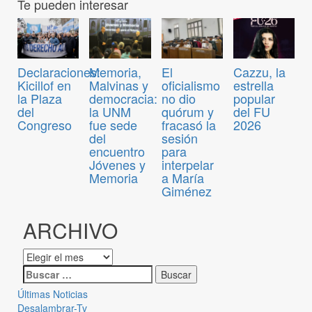
Te pueden interesar
Declaraciones:
Memoria,
El
Cazzu, la
Kicillof en
Malvinas y
oficialismo
estrella
la Plaza
democracia:
no dio
popular
del
la UNM
quórum y
del FU
Congreso
fue sede
fracasó la
2026
del
sesión
encuentro
para
Jóvenes y
interpelar
Memoria
a María
Giménez
ARCHIVO
Últimas Noticias
Desalambrar-Tv