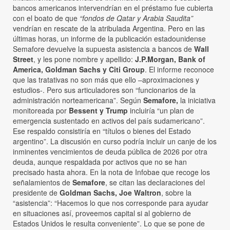
bancos americanos intervendrían en el préstamo fue cubierta
con el boato de que
“fondos de Qatar y Arabia Saudita”
vendrían en rescate de la atribulada Argentina. Pero en las
últimas horas, un informe de la publicación estadounidense
Semafore devuelve la supuesta asistencia a bancos de
Wall
Street
, y les pone nombre y apellido:
J.P.Morgan, Bank of
America, Goldman Sachs y Citi Group
. El informe reconoce
que las tratativas no son más que ello –aproximaciones y
estudios-. Pero sus articuladores son “funcionarios de la
administración norteamericana”. Según
Semafore,
la iniciativa
monitoreada por
Bessent y Trump
incluiría “un plan de
emergencia sustentado en activos del país sudamericano”.
Ese respaldo consistiría en “títulos o bienes del Estado
argentino”. La discusión en curso podría incluir un canje de los
inminentes vencimientos de deuda pública de 2026 por otra
deuda, aunque respaldada por activos que no se han
precisado hasta ahora. En la nota de Infobae que recoge los
señalamientos de
Semafore
, se citan las declaraciones del
presidente de
Goldman Sachs, Joe Waltron
, sobre la
“asistencia”: “Hacemos lo que nos corresponde para ayudar
en situaciones así, proveemos capital si al gobierno de
Estados Unidos le resulta conveniente”. Lo que se pone de