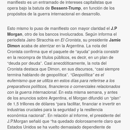
manifiesto es un entramado de intereses capitalistas que
opera bajo la batuta de
Bessent-Trump
, en función de los
propósitos de la guerra internacional en desarrollo.
Esto mismo lo puso de manifiesto con mayor claridad el
J.P
Morgan
, otro de los bancos involucrados. Según informa el
periodista Jairo Stracchia en
El Cronista
, su presidente
Jamie
Dimon
acaba de aterrizar en la Argentina. La nota del
Cronista confirma que el paquete de “ayuda” podría consistir
en la recompra de títulos públicos, es decir, en un plan de
“deuda por deuda”. Casi anecdóticamente, la nota del
Cronista destaca que Dimon, en sus discursos, “casi siempre
termina hablando de geopolítica”.
“Geopolítica” es el
eufemismo que se utiliza en estos días para referirse a los
preparativos políticos, financieros o comerciales relacionados
con la guerra internacional
. En esta misma semana, y antes
de los anuncios sobre Argentina, el Morgan difundió un “plan”
de 1,5 trillones de dólares “para facilitar, financiar e invertir en
industrias cruciales para la seguridad y la resiliencia
económica nacional”. En relación al informe, el presidente del
J.P.Morgan señaló que “ha quedado dolorosamente claro que
Estados Unidos se ha vuelto demasiado dependiente de