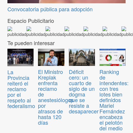
Convocatoria pública para adopción
Espacio Publicitario
Te pueden interesar
El Ministro
Déficit
Ranking
La
Kreplak
cero: un
de
Provincia
enfrenta
cuarto de
intendentes:
reiteró el
reclamo
siglo de un
con tres
reclamo
de
dogma
lotes bien
por el
anestesiólogos
que se
definidos
respeto al
por
resiste a
Mariel
federalismo
atrasos de
desaparecer
Fernández
hasta 120
encabeza
días
el pelotón
del medio