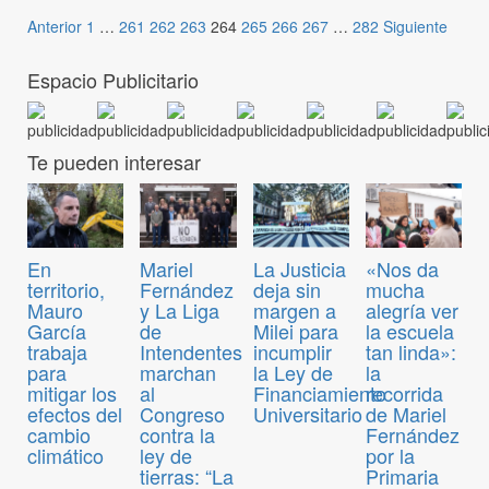
Anterior
1
…
261
262
263
264
265
266
267
…
282
Siguiente
Espacio Publicitario
Te pueden interesar
En
Mariel
La Justicia
«Nos da
territorio,
Fernández
deja sin
mucha
Mauro
y La Liga
margen a
alegría ver
García
de
Milei para
la escuela
trabaja
Intendentes
incumplir
tan linda»:
para
marchan
la Ley de
la
mitigar los
al
Financiamiento
recorrida
efectos del
Congreso
Universitario
de Mariel
cambio
contra la
Fernández
climático
ley de
por la
tierras: “La
Primaria