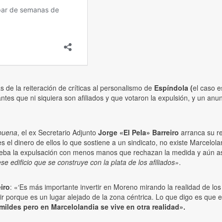
de la reiteración de críticas al personalismo de
Espíndola (
el caso e
es que ni siquiera son afiliados y que votaron la expulsión, y un anun
lbuena
, el ex Secretario Adjunto
Jorge «El Pela» Barreiro
arranca su r
s el dinero de ellos lo que sostiene a un sindicato, no existe Marcelol
ueba la expulsación con menos manos que rechazan la medida y aún a
e edificio que se construye con la plata de los afiliados»
.
iro
: «‘Es más importante invertir en Moreno mirando la realidad de lo
lir porque es un lugar alejado de la zona céntrica. Lo que digo es que 
ldes pero en Marcelolandia se vive en otra realidad».