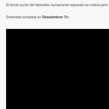
El tercer punto del desorden sumamente expuesto es noticia pero si
Entrevista completa en
Desalambrar Tv: