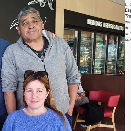
El 
Es
Tra
cua
de 
ant
pos