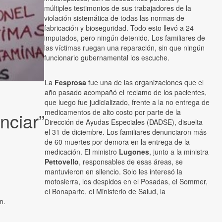
múltiples testimonios de sus trabajadores de la
violación sistemática de todas las normas de
fabricación y bioseguridad. Todo esto llevó a 24
imputados, pero ningún detenido. Los familiares de
las víctimas ruegan una reparación, sin que ningún
funcionario gubernamental los escuche.
La
Fesprosa
fue una de las organizaciones que el
año pasado acompañó el reclamo de los pacientes,
que luego fue judicializado, frente a la no entrega de
medicamentos de alto costo por parte de la
nciar”
Dirección de Ayudas Especiales (DADSE), disuelta
el 31 de diciembre. Los familiares denunciaron más
de 60 muertes por demora en la entrega de la
medicación. El ministro
Lugones
, junto a la ministra
Pettovello
, responsables de esas áreas, se
mantuvieron en silencio. Solo les interesó la
motosierra, los despidos en el Posadas, el Sommer,
el Bonaparte, el Ministerio de Salud, la
n.