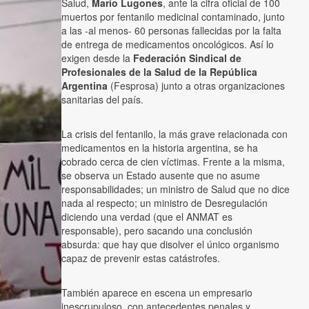
Salud,
Mario Lugones
, ante la cifra oficial de 100
muertos por fentanilo medicinal contaminado, junto
a las -al menos- 60 personas fallecidas por la falta
de entrega de medicamentos oncológicos. Así lo
exigen desde la
Federación Sindical de
Profesionales de la Salud de la República
Argentina
(Fesprosa) junto a otras organizaciones
sanitarias del país.
La crisis del fentanilo, la más grave relacionada con
medicamentos en la historia argentina, se ha
cobrado cerca de cien víctimas. Frente a la misma,
se observa un Estado ausente que no asume
responsabilidades; un ministro de Salud que no dice
nada al respecto; un ministro de Desregulación
diciendo una verdad (que el ANMAT es
responsable), pero sacando una conclusión
absurda: que hay que disolver el único organismo
capaz de prevenir estas catástrofes.
También aparece en escena un empresario
inescrupuloso, con antecedentes penales y