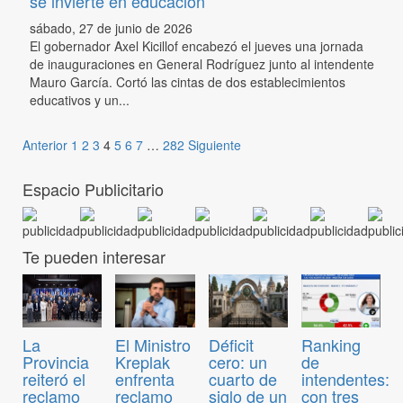
se invierte en educación
sábado, 27 de junio de 2026
El gobernador Axel Kicillof encabezó el jueves una jornada
de inauguraciones en General Rodríguez junto al intendente
Mauro García. Cortó las cintas de dos establecimientos
educativos y un...
Anterior
1
2
3
4
5
6
7
…
282
Siguiente
Espacio Publicitario
Te pueden interesar
El Ministro
Déficit
Ranking
La
Kreplak
cero: un
de
Provincia
enfrenta
cuarto de
intendentes:
reiteró el
reclamo
siglo de un
con tres
reclamo