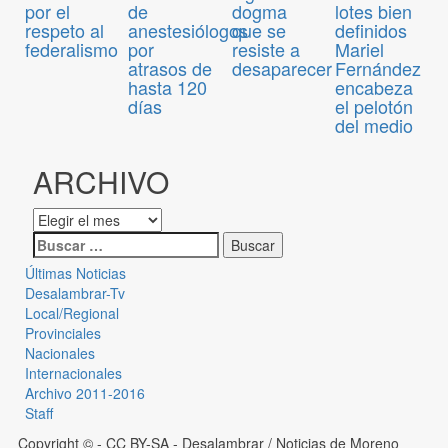
de
dogma
lotes bien
por el
anestesiólogos
que se
definidos
respeto al
por
resiste a
Mariel
federalismo
atrasos de
desaparecer
Fernández
hasta 120
encabeza
días
el pelotón
del medio
ARCHIVO
Últimas Noticias
Desalambrar-Tv
Local/Regional
Provinciales
Nacionales
Internacionales
Archivo 2011-2016
Staff
Copyright © - CC BY-SA
- Desalambrar / Noticias de Moreno